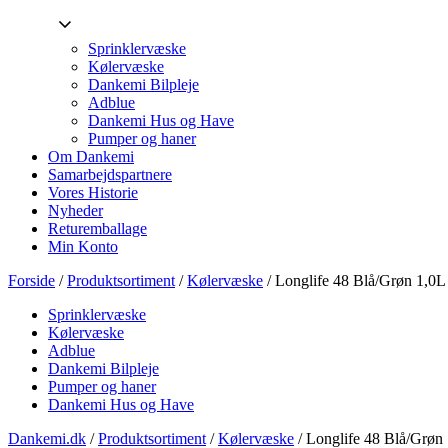
Sprinklervæske
Kølervæske
Dankemi Bilpleje
Adblue
Dankemi Hus og Have
Pumper og haner
Om Dankemi
Samarbejdspartnere
Vores Historie
Nyheder
Returemballage
Min Konto
Forside
/
Produktsortiment
/
Kølervæske
/ Longlife 48 Blå/Grøn 1,0L
Sprinklervæske
Kølervæske
Adblue
Dankemi Bilpleje
Pumper og haner
Dankemi Hus og Have
Dankemi.dk
/
Produktsortiment
/
Kølervæske
/
Longlife 48 Blå/Grøn