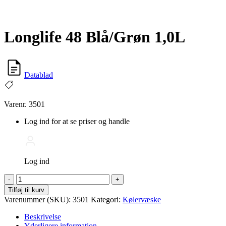
Longlife 48 Blå/Grøn 1,0L
Datablad
Varenr. 3501
Log ind for at se priser og handle
Log ind
Longlife
-
+
48
Tilføj til kurv
Blå/Grøn
Varenummer (SKU):
3501
Kategori:
Kølervæske
1,0L
antal
Beskrivelse
Yderligere information