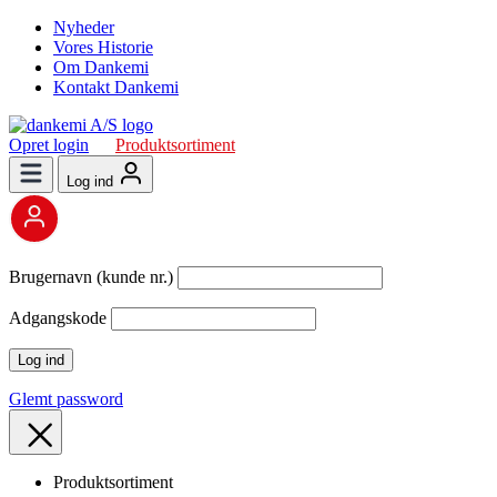
Nyheder
Vores Historie
Om Dankemi
Kontakt Dankemi
Opret login
Produktsortiment
Log ind
Brugernavn (kunde nr.)
Adgangskode
Glemt password
Produktsortiment