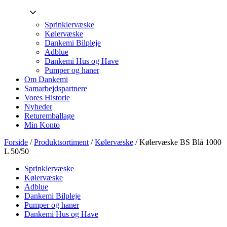
Sprinklervæske
Kølervæske
Dankemi Bilpleje
Adblue
Dankemi Hus og Have
Pumper og haner
Om Dankemi
Samarbejdspartnere
Vores Historie
Nyheder
Returemballage
Min Konto
Forside
/
Produktsortiment
/
Kølervæske
/ Kølervæske BS Blå 1000
L 50/50
Sprinklervæske
Kølervæske
Adblue
Dankemi Bilpleje
Pumper og haner
Dankemi Hus og Have