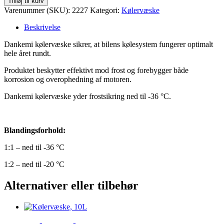
Tilføj til kurv
Blå
Varenummer (SKU):
2227
Kategori:
Kølervæske
1000
L
Beskrivelse
50/50
antal
Dankemi kølervæske sikrer, at bilens kølesystem fungerer optimalt
hele året rundt.
Produktet beskytter effektivt mod frost og forebygger
både
korrosion og overophedning af motoren.
Dankemi kølervæske yder frostsikring ned til -36 °C.
Blandingsforhold:
1:1 – ned til -36 °C
1:2 – ned til -20 °C
Alternativer eller tilbehør