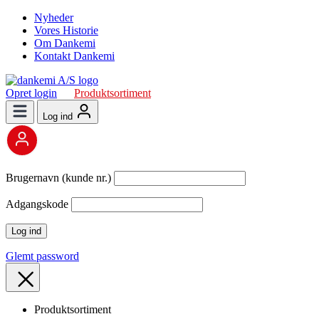
Nyheder
Vores Historie
Om Dankemi
Kontakt Dankemi
Opret login
Produktsortiment
Log ind
Brugernavn (kunde nr.)
Adgangskode
Glemt password
Produktsortiment