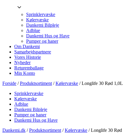
Sprinklervæske
Kølervæske
Dankemi Bilpleje
Adblue
Dankemi Hus og Have
Pumper og haner
Om Dankemi
Samarbejdspartnere
Vores Historie
Nyheder
Returemballage
Min Konto
Forside
/
Produktsortiment
/
Kølervæske
/ Longlife 30 Rød 1,0L
Sprinklervæske
Kølervæske
Adblue
Dankemi Bilpleje
Pumper og haner
Dankemi Hus og Have
Dankemi.dk
/
Produktsortiment
/
Kølervæske
/
Longlife 30 Rød