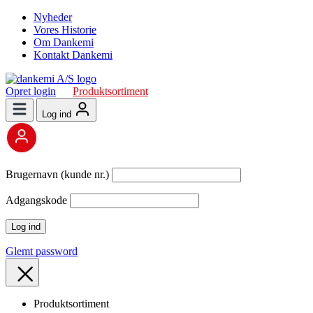
Nyheder
Vores Historie
Om Dankemi
Kontakt Dankemi
Opret login
Produktsortiment
Log ind
Brugernavn (kunde nr.)
Adgangskode
Glemt password
Produktsortiment