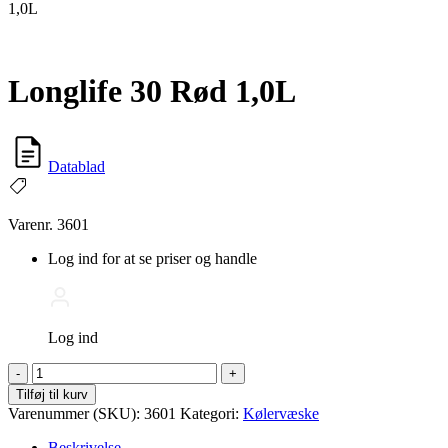
1,0L
Longlife 30 Rød 1,0L
Datablad
Varenr. 3601
Log ind for at se priser og handle
Log ind
Longlife
-
+
30
Tilføj til kurv
Rød
Varenummer (SKU):
3601
Kategori:
Kølervæske
1,0L
antal
Beskrivelse