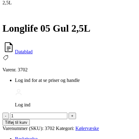
2,5L
Longlife 05 Gul 2,5L
Datablad
Varenr. 3702
Log ind for at se priser og handle
Log ind
Longlife
-
+
05
Tilføj til kurv
Gul
Varenummer (SKU):
3702
Kategori:
Kølervæske
2,5L
antal
Beskrivelse