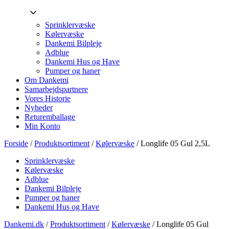
Sprinklervæske
Kølervæske
Dankemi Bilpleje
Adblue
Dankemi Hus og Have
Pumper og haner
Om Dankemi
Samarbejdspartnere
Vores Historie
Nyheder
Returemballage
Min Konto
Forside
/
Produktsortiment
/
Kølervæske
/ Longlife 05 Gul 2,5L
Sprinklervæske
Kølervæske
Adblue
Dankemi Bilpleje
Pumper og haner
Dankemi Hus og Have
Dankemi.dk
/
Produktsortiment
/
Kølervæske
/
Longlife 05 Gul