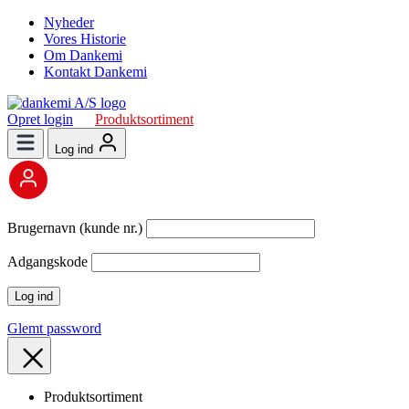
Nyheder
Vores Historie
Om Dankemi
Kontakt Dankemi
Opret login
Produktsortiment
Log ind
Brugernavn (kunde nr.)
Adgangskode
Glemt password
Produktsortiment