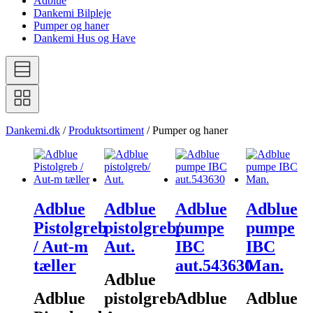
Adblue
Dankemi Bilpleje
Pumper og haner
Dankemi Hus og Have
Dankemi.dk
/
Produktsortiment
/
Pumper og haner
Adblue
Adblue
Adblue
Adblue
Pistolgreb
pistolgreb/
pumpe
pumpe
/ Aut-m
Aut.
IBC
IBC
tæller
aut.543630
Man.
Adblue
Adblue
pistolgreb/
Adblue
Adblue