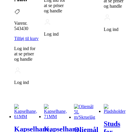
Log ind for
at se priser
at se priser
og handle
og handle
Varenr.
543430
Log ind
Log ind
Tilføj til kurv
Log ind for
at se priser
og handle
Log ind
Studs
Kapselhane,
Kapselhane,
Oliemål
for