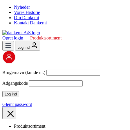
Nyheder
Vores Historie
Om Dankemi
Kontakt Dankemi
Opret login
Produktsortiment
Log ind
Brugernavn (kunde nr.)
Adgangskode
Glemt password
Produktsortiment