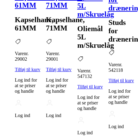
61MM
71MM
5L
drænerin
m/Skruelåg
Kapselhane,
Kapselhane,
Studs
61MM
71MM
Oliemål
for
5L
drænerin
m/Skruelåg
Varenr.
Varenr.
29002
29001
Varenr.
Tilføj til kurv
Tilføj til kurv
542118
Varenr.
547132
Log ind for
Log ind for
Tilføj til kurv
at se priser
at se priser
Tilføj til kurv
og handle
og handle
Log ind for
at se priser
Log ind for
og handle
at se priser
og handle
Log ind
Log ind
Log ind
Log ind