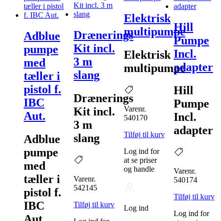
Elektrisk
Hill
multipumpe
Drænerings
Adblue
Pumpe
Kit incl.
pumpe
Incl.
Elektrisk
3 m
med
adapter
multipumpe
slang
tæller i
pistol f.
Hill
Drænerings
IBC
Pumpe
Varenr.
Kit incl.
Aut.
Incl.
540170
3 m
adapter
Tilføj til kurv
slang
Adblue
pumpe
Log ind for
at se priser
med
og handle
Varenr.
tæller i
Varenr.
540174
542145
pistol f.
Tilføj til kurv
IBC
Tilføj til kurv
Log ind
Log ind for
Aut.