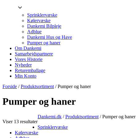
Sprinklervæske
Kølervæske
Dankemi Bilpleje
Adblue
Dankemi Hus og Have
Pumper og haner
Om Dankemi
Samarbejdspartnere
Vores Historie
Nyheder
Returemballage
Min Konto
Forside
/
Produktsortiment
/ Pumper og haner
Pumper og haner
Dankemi.dk
/
Produktsortiment
/
Pumper og haner
Viser 13 resultater
Sprinklervæske
Kølervæske