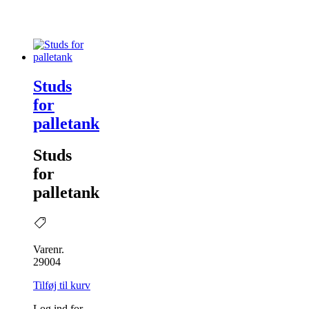
Studs
for
palletank
Studs
for
palletank
Varenr.
29004
Tilføj til kurv
Log ind for