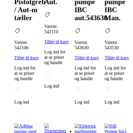
Pistolgreb
Aut.
pumpe
pumpe
/ Aut-m
IBC
IBC
tæller
aut.543630
Man.
Varenr.
542110
Tilføj til kurv
Varenr.
Varenr.
Varenr.
542106
543630
543530
Log ind for
at se priser
Tilføj til kurv
Tilføj til kurv
Tilføj til kurv
og handle
Log ind for
Log ind for
Log ind for
at se priser
at se priser
at se priser
og handle
og handle
og handle
Log ind
Log ind
Log ind
Log ind