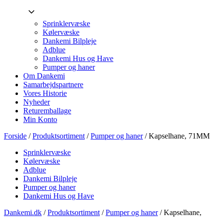
Sprinklervæske
Kølervæske
Dankemi Bilpleje
Adblue
Dankemi Hus og Have
Pumper og haner
Om Dankemi
Samarbejdspartnere
Vores Historie
Nyheder
Returemballage
Min Konto
Forside
/
Produktsortiment
/
Pumper og haner
/ Kapselhane, 71MM
Sprinklervæske
Kølervæske
Adblue
Dankemi Bilpleje
Pumper og haner
Dankemi Hus og Have
Dankemi.dk
/
Produktsortiment
/
Pumper og haner
/
Kapselhane,