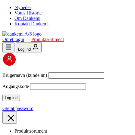
Nyheder
Vores Historie
Om Dankemi
Kontakt Dankemi
Opret login
Produktsortiment
Log ind
Brugernavn (kunde nr.)
Adgangskode
Glemt password
Produktsortiment