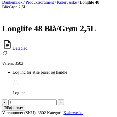
Dankemi.dk
/
Produktsortiment
/
Kølervæske
/
Longlife 48
Blå/Grøn 2,5L
Longlife 48 Blå/Grøn 2,5L
Datablad
Varenr. 3502
Log ind for at se priser og handle
Log ind
Longlife
-
+
48
Tilføj til kurv
Blå/Grøn
Varenummer (SKU):
3502
Kategori:
Kølervæske
2,5L