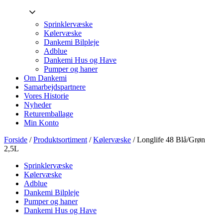
Sprinklervæske
Kølervæske
Dankemi Bilpleje
Adblue
Dankemi Hus og Have
Pumper og haner
Om Dankemi
Samarbejdspartnere
Vores Historie
Nyheder
Returemballage
Min Konto
Forside
/
Produktsortiment
/
Kølervæske
/ Longlife 48 Blå/Grøn
2,5L
Sprinklervæske
Kølervæske
Adblue
Dankemi Bilpleje
Pumper og haner
Dankemi Hus og Have