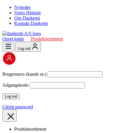
Nyheder
Vores Historie
Om Dankemi
Kontakt Dankemi
Opret login
Produktsortiment
Log ind
Brugernavn (kunde nr.)
Adgangskode
Glemt password
Produktsortiment