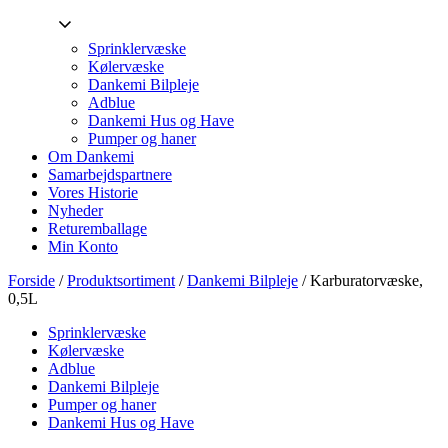
Sprinklervæske
Kølervæske
Dankemi Bilpleje
Adblue
Dankemi Hus og Have
Pumper og haner
Om Dankemi
Samarbejdspartnere
Vores Historie
Nyheder
Returemballage
Min Konto
Forside
/
Produktsortiment
/
Dankemi Bilpleje
/ Karburatorvæske,
0,5L
Sprinklervæske
Kølervæske
Adblue
Dankemi Bilpleje
Pumper og haner
Dankemi Hus og Have