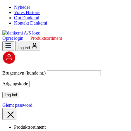
Nyheder
Vores Historie
Om Dankemi
Kontakt Dankemi
Opret login
Produktsortiment
Log ind
Brugernavn (kunde nr.)
Adgangskode
Glemt password
Produktsortiment