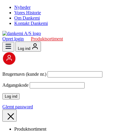
Nyheder
Vores Historie
Om Dankemi
Kontakt Dankemi
Opret login
Produktsortiment
Log ind
Brugernavn (kunde nr.)
Adgangskode
Glemt password
Produktsortiment