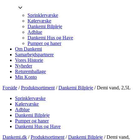
Sprinklervæske
Kølervæske
Dankemi Bilpleje
Adblue
Dankemi Hus og Have
Pumper og haner
Om Dankemi
Samarbejdspartnere
Vores Historie
Nyheder
Returemballage
Min Konto
Forside
/
Produktsortiment
/
Dankemi Bilpleje
/ Demi vand, 2,5L
Sprinklervæske
Kølervæske
Adblue
Dankemi Bilpleje
Pumper og haner
Dankemi Hus og Have
Dankemi.dk
/
Produktsortiment
/
Dankemi Bilpleje
/
Demi vand,