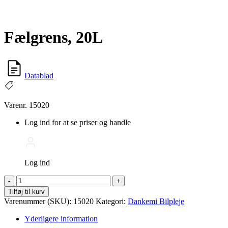
Fælgrens, 20L
Datablad
Varenr. 15020
Log ind for at se priser og handle
Log ind
Fælgrens,
-
+
20L
Tilføj til kurv
antal
Varenummer (SKU):
15020
Kategori:
Dankemi Bilpleje
Yderligere information