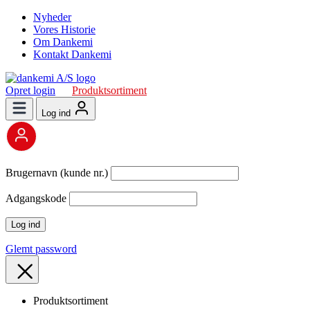
Nyheder
Vores Historie
Om Dankemi
Kontakt Dankemi
Opret login
Produktsortiment
Log ind
Brugernavn (kunde nr.)
Adgangskode
Glemt password
Produktsortiment