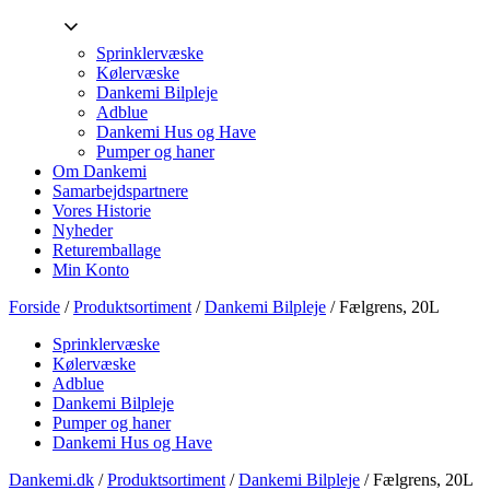
Sprinklervæske
Kølervæske
Dankemi Bilpleje
Adblue
Dankemi Hus og Have
Pumper og haner
Om Dankemi
Samarbejdspartnere
Vores Historie
Nyheder
Returemballage
Min Konto
Forside
/
Produktsortiment
/
Dankemi Bilpleje
/ Fælgrens, 20L
Sprinklervæske
Kølervæske
Adblue
Dankemi Bilpleje
Pumper og haner
Dankemi Hus og Have
Dankemi.dk
/
Produktsortiment
/
Dankemi Bilpleje
/
Fælgrens, 20L