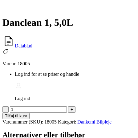
Danclean 1, 5,0L
Datablad
Varenr. 18005
Log ind for at se priser og handle
Log ind
Danclean
-
+
1,
Tilføj til kurv
5,0L
Varenummer (SKU):
18005
Kategori:
Dankemi Bilpleje
antal
Alternativer eller tilbehør