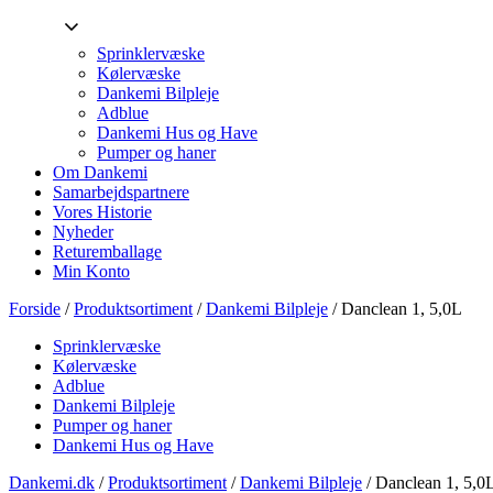
Sprinklervæske
Kølervæske
Dankemi Bilpleje
Adblue
Dankemi Hus og Have
Pumper og haner
Om Dankemi
Samarbejdspartnere
Vores Historie
Nyheder
Returemballage
Min Konto
Forside
/
Produktsortiment
/
Dankemi Bilpleje
/ Danclean 1, 5,0L
Sprinklervæske
Kølervæske
Adblue
Dankemi Bilpleje
Pumper og haner
Dankemi Hus og Have
Dankemi.dk
/
Produktsortiment
/
Dankemi Bilpleje
/
Danclean 1, 5,0