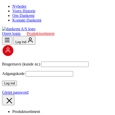
Nyheder
Vores Historie
Om Dankemi
Kontakt Dankemi
Opret login
Produktsortiment
Log ind
Brugernavn (kunde nr.)
Adgangskode
Glemt password
Produktsortiment