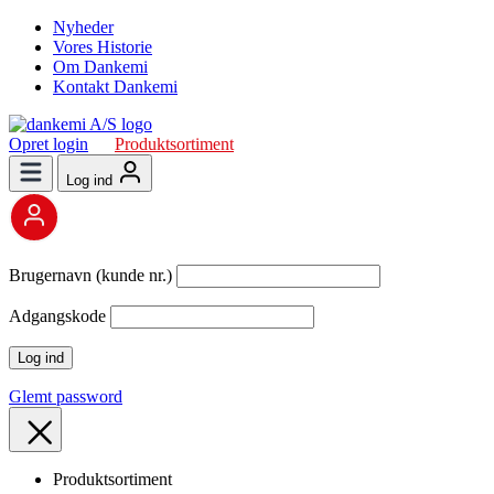
Nyheder
Vores Historie
Om Dankemi
Kontakt Dankemi
Opret login
Produktsortiment
Log ind
Brugernavn (kunde nr.)
Adgangskode
Glemt password
Produktsortiment