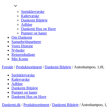
Sprinklervæske
Kølervæske
Dankemi Bilpleje
Adblue
Dankemi Hus og Have
Pumper og haner
Om Dankemi
Samarbejdspartnere
Vores Historie
Nyheder
Returemballage
Min Konto
Forside
/
Produktsortiment
/
Dankemi Bilpleje
/ Autoshampoo, 1,0L
Sprinklervæske
Kølervæske
Adblue
Dankemi Bilpleje
Pumper og haner
Dankemi Hus og Have
Dankemi.dk
/
Produktsortiment
/
Dankemi Bilpleje
/
Autoshampoo, 1