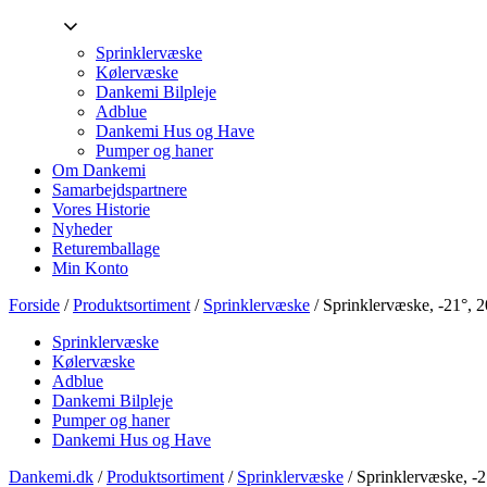
Sprinklervæske
Kølervæske
Dankemi Bilpleje
Adblue
Dankemi Hus og Have
Pumper og haner
Om Dankemi
Samarbejdspartnere
Vores Historie
Nyheder
Returemballage
Min Konto
Forside
/
Produktsortiment
/
Sprinklervæske
/ Sprinklervæske, -21°, 
Sprinklervæske
Kølervæske
Adblue
Dankemi Bilpleje
Pumper og haner
Dankemi Hus og Have
Dankemi.dk
/
Produktsortiment
/
Sprinklervæske
/
Sprinklervæske, -