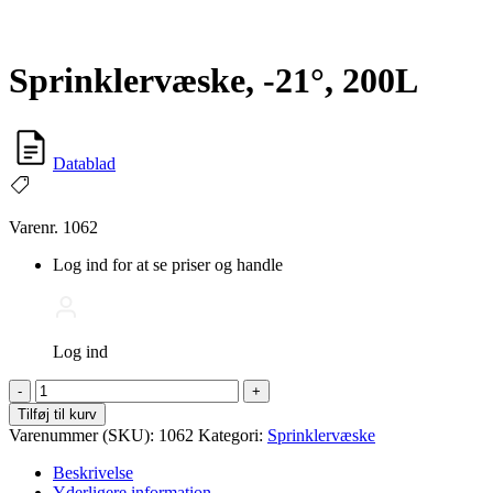
Sprinklervæske, -21°, 200L
Datablad
Varenr. 1062
Log ind for at se priser og handle
Log ind
Sprinklervæske,
-
+
-21°,
Tilføj til kurv
200L
Varenummer (SKU):
1062
Kategori:
Sprinklervæske
antal
Beskrivelse
Yderligere information