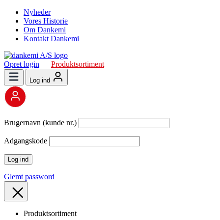
Nyheder
Vores Historie
Om Dankemi
Kontakt Dankemi
Opret login
Produktsortiment
Log ind
Brugernavn (kunde nr.)
Adgangskode
Glemt password
Produktsortiment