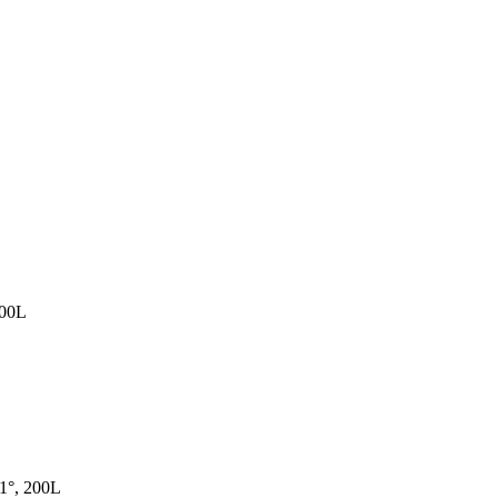
200L
21°, 200L