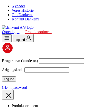
Nyheder
Vores Historie
Om Dankemi
Kontakt Dankemi
Opret login
Produktsortiment
Log ind
Brugernavn (kunde nr.)
Adgangskode
Glemt password
Produktsortiment