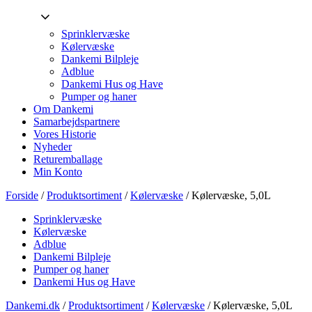
Sprinklervæske
Kølervæske
Dankemi Bilpleje
Adblue
Dankemi Hus og Have
Pumper og haner
Om Dankemi
Samarbejdspartnere
Vores Historie
Nyheder
Returemballage
Min Konto
Forside
/
Produktsortiment
/
Kølervæske
/ Kølervæske, 5,0L
Sprinklervæske
Kølervæske
Adblue
Dankemi Bilpleje
Pumper og haner
Dankemi Hus og Have
Dankemi.dk
/
Produktsortiment
/
Kølervæske
/
Kølervæske, 5,0L