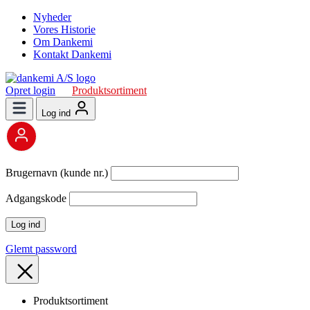
Nyheder
Vores Historie
Om Dankemi
Kontakt Dankemi
Opret login
Produktsortiment
Log ind
Brugernavn (kunde nr.)
Adgangskode
Glemt password
Produktsortiment