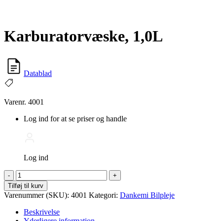
Karburatorvæske, 1,0L
Datablad
Varenr. 4001
Log ind for at se priser og handle
Log ind
Karburatorvæske,
-
+
1,0L
Tilføj til kurv
antal
Varenummer (SKU):
4001
Kategori:
Dankemi Bilpleje
Beskrivelse
Yderligere information