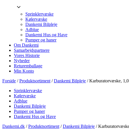
Sprinklervæske
Kølervæske
Dankemi Bilpleje
Adblue
Dankemi Hus og Have
Pumper og haner
Om Dankemi
Samarbejdspartnere
Vores Historie
Nyheder
Returemballage
Min Konto
Forside
/
Produktsortiment
/
Dankemi Bilpleje
/ Karburatorvæske, 1,
Sprinklervæske
Kølervæske
Adblue
Dankemi Bilpleje
Pumper og haner
Dankemi Hus og Have
Dankemi.dk
/
Produktsortiment
/
Dankemi Bilpleje
/
Karburatorvæske