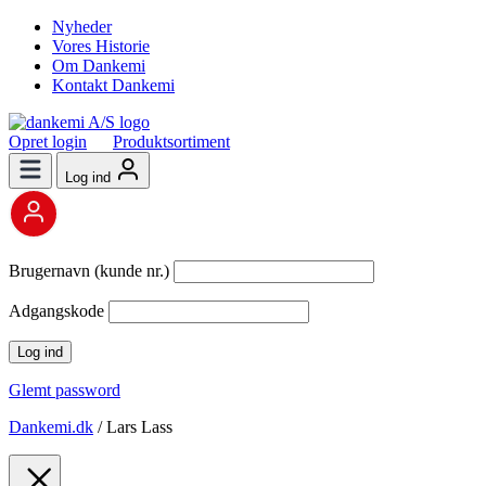
Nyheder
Vores Historie
Om Dankemi
Kontakt Dankemi
Opret login
Produktsortiment
Log ind
Brugernavn (kunde nr.)
Adgangskode
Glemt password
Dankemi.dk
/
Lars Lass